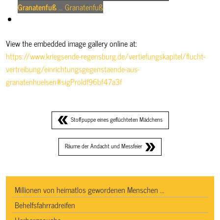
Granatenfuß
... Granatenfuß
View the embedded image gallery online at:
https://www.kriegsende-regensburg.de/vertiefungskapitel/flucht-
vertreibung/einrichtungsgegenstaende-aus-
granatenhuelsen#sigProIdf96bf47a3f
Stoffpuppe eines geflüchteten Mädchens
Räume der Andacht und Messfeier
Millionen von heimatlos gewordenen Menschen ...
Behelfsfahrradreifen