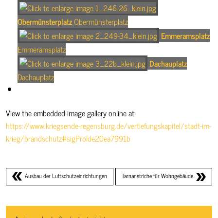
Obermünsterplatz
Obermünsterplatz
Emmeramsplatz
Emmeramsplatz
Dachauplatz
Dachauplatz
View the embedded image gallery online at:
https://www.kriegsende-regensburg.de/vertiefungskapitel/stadt-im-
krieg/brandschutz#sigProIde20ea7991b
Ausbau der Luftschutzeinrichtungen
Tarnanstriche für Wohngebäude