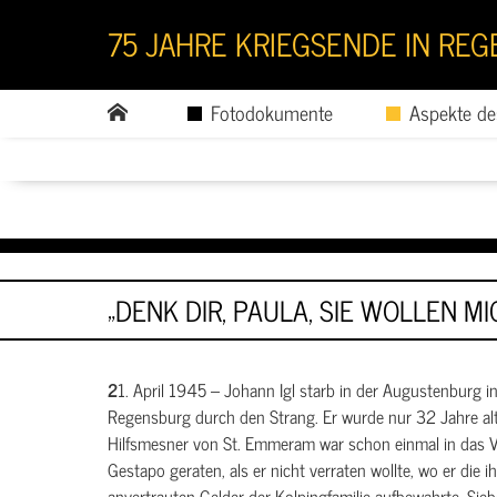
75 JAHRE KRIEGSENDE IN RE
Fotodokumente
Aspekte de
„DENK DIR, PAULA, SIE WOLLEN M
21. April 1945 – Johann Igl starb in der Augustenburg in
Regensburg durch den Strang. Er wurde nur 32 Jahre alt
Hilfsmesner von St. Emmeram war schon einmal in das Vi
Gestapo geraten, als er nicht verraten wollte, wo er die i
anvertrauten Gelder der Kolpingfamilie aufbewahrte. Si