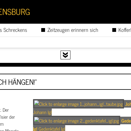
GENSBURG
s Schreckens
Zeitzeugen erinnern sich
Koffe
ICH HÄNGEN!"
Joh
. Der
Johann Igl
sier der
Gede
hm
Igl
Gedenktafel Igl
eben Monate