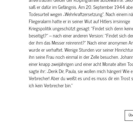
saß er dafür im Gefängnis. Am 20. September 1944 aber 
Todesurteil wegen „Wehrkraftzersetzung“. Nach einem nä
Fliegeralarm hatte er in seiner Wut auf Hitlers irrsinnige
Kriegspolitik ungeschützt gesagt: "Findet sich denn keine
beseitigt?" – nach einer anderen Version: "Findet sich de
der ihm das Messer reinrennt?" Nach einer anonymen An
wurde er verhaftet. Wenige Stunden vor seiner Hinrichtu
ihn seine Frau noch einmal in der Zelle besuchen. Johann 
einer knapp zweijährigen und einer acht Monate alten Toc
sagte ihr: „Denk Dir, Paula, sie wollen mich hängen! Wie 
Verbrecher! Aber du weißt es und es muss dir ein Trost s
ich kein Verbrecher bin.“
Üb