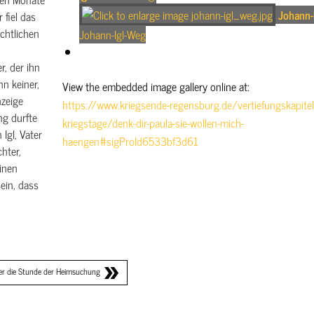
Johann-
fiel das
chtlichen
Johann-Igl-Weg
r, der ihn
nn keiner,
View the embedded image gallery online at:
zeige
https://www.kriegsende-regensburg.de/vertiefungskapitel
ng durfte
kriegstage/denk-dir-paula-sie-wollen-mich-
Igl, Vater
haengen#sigProId6533bf3d61
hter,
einen
ein, dass
er die Stunde der Heimsuchung